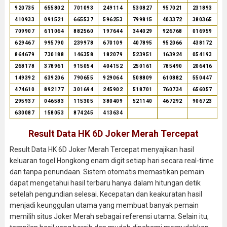
920735
655802
701093
249114
530827
957021
231893
410933
091521
665537
596253
799815
403372
380365
709907
611064
882560
197644
344029
926768
016959
629467
995790
239978
670109
407895
952066
438172
864679
730188
146358
182079
523951
163924
054193
268178
378961
915054
404152
250161
785490
206416
149392
639206
790655
929064
508809
610882
550447
474610
892177
301694
245902
518701
760734
656057
295937
046583
115305
380409
521140
467292
906723
630087
158053
874245
413634
Result Data HK 6D Joker Merah Tercepat
Result Data HK 6D Joker Merah Tercepat menyajikan hasil
keluaran togel Hongkong enam digit setiap hari secara real-time
dan tanpa penundaan. Sistem otomatis memastikan pemain
dapat mengetahui hasil terbaru hanya dalam hitungan detik
setelah pengundian selesai. Kecepatan dan keakuratan hasil
menjadi keunggulan utama yang membuat banyak pemain
memilih situs Joker Merah sebagai referensi utama. Selain itu,