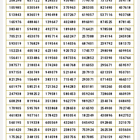
208296
637122
824533
930461
779070
731393
354118
105985
030549
548074
370963
285305
821490
407618
513843
836519
390498
037267
619057
537116
903768
165976
488461
139647
402480
896091
874525
878145
383401
594982
492774
189690
716421
978508
381762
705213
453070
895714
663247
257388
394194
245938
593019
176829
019544
514036
687401
239792
581373
152234
405182
623140
920732
174577
298098
609954
156411
033486
019560
087336
042852
210390
156764
387571
218034
374240
040768
016053
295671
659597
097150
430749
949079
521694
207913
631359
950701
821296
156409
383113
715457
293071
071403
466317
601979
585214
721362
894283
830181
185260
054305
247938
398252
179581
580453
059244
728608
460939
608298
819964
351380
962779
989257
234074
048493
170905
595769
933868
028650
616593
254900
702745
461838
907161
378423
893054
182349
430896
842752
560195
519338
605569
432601
045492
092865
321070
061420
786254
059221
238070
753924
262538
035604
175262
348135
814598
203756
837085
276159
427901