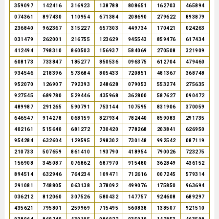
359097
142416
316923
138788
808651
162703
465894
074361
897430
110954
671384
208690
279622
893879
236840
962367
315227
657303
449734
170421
024263
031479
262001
216755
123629
945543
859476
617434
412494
798310
860503
156937
584069
270508
321909
608173
733847
185277
850536
096375
612704
479460
934546
218396
573684
805433
720851
481367
368748
952070
126907
792393
248628
079053
553274
275635
927545
689780
529446
435968
362800
587627
090472
489987
291265
590791
753144
107595
831906
370059
646547
914278
068159
827934
782440
859083
291735
402161
515640
681272
730420
778268
203841
626950
954284
632604
129595
298302
730148
992542
087119
210733
507659
861410
193790
418954
790026
723275
156908
345087
076862
687970
915480
362849
436152
894514
632946
764234
109471
712616
007245
579314
291081
748805
063138
378092
499076
175850
963694
036212
812060
307526
580432
147757
924608
689297
435621
795801
259969
715495
560838
138507
921510