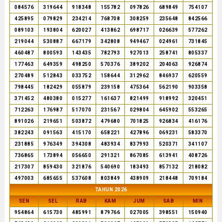
084576
319644
918348
155782
097826
689849
754107
425895
079829
234214
768708
308259
235648
842566
089103
193804
620027
413862
698717
026639
577262
219044
530887
667179
342808
949467
024961
731845
460487
800593
143435
782793
927013
258741
805337
177463
649359
498250
570376
389202
204063
926874
270489
512843
033752
158644
312962
846937
620559
798445
182429
055879
239158
475364
562190
903358
371452
480380
015277
161637
821499
918992
320451
712263
176987
517070
231567
029804
645902
553265
891026
219651
503872
479680
701825
926834
416176
382243
091563
415170
658221
427896
069231
583370
231885
976349
394308
483934
837993
520371
341107
736865
173894
056650
291321
867085
613941
408726
217307
859430
321876
540690
183493
857132
218082
497003
685655
537608
803849
438909
218448
709184
TAHUN 2026
SEN
SEL
RAB
KAM
JUM
SAB
MIN
954864
615730
485991
879766
027005
398551
150940