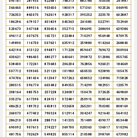
095161
281935
422681
748313
883786
750506
241887
366460
889516
903650
180019
571361
932526
046995
726353
865075
762619
928317
395252
223570
602887
186296
679157
451839
045363
241085
522791
732969
520673
047168
830654
352713
586495
248694
639386
496112
007675
165721
022484
710297
956948
870975
149890
114730
507631
635912
259880
914264
268840
642194
413122
094871
171228
859447
769672
300904
430621
986403
480277
640641
390872
512086
055765
538400
172241
873683
206204
762856
926021
184669
507712
939345
321120
101980
650533
923890
105475
474706
381434
012047
937262
658052
124986
715828
280515
596774
603482
849355
714299
982951
120579
208164
085753
257228
324087
150470
372625
469869
335276
617390
824151
072481
250915
908544
507829
486252
189732
045813
932658
265201
750385
808169
260073
477402
790324
512914
304247
921643
564102
286210
035498
288710
141335
751489
439077
853448
690092
907613
274227
369700
020363
136017
510296
481756
702629
549825
855114
210588
398769
673982