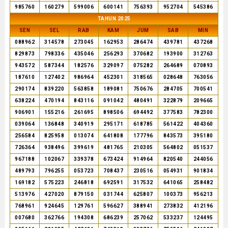
985760
160279
599006
600141
756393
952704
545386
TAHUN 2025
SEN
SEL
RAB
KAM
JUM
SAB
MIN
088962
314578
273045
162953
286474
439781
437268
829873
798336
435046
256293
370682
193900
312763
943572
587344
182576
329097
075282
264689
070893
187610
127402
986964
452301
318565
028648
763056
290174
839220
563858
189081
750676
284705
700541
638224
470194
843116
091042
480491
322879
209665
906901
155216
261695
898506
694492
377583
782300
039064
136848
340919
295171
618785
561422
404360
256584
825958
013074
641808
177796
843573
395180
726364
938496
399619
481765
210305
564802
051537
967188
102067
339378
673424
914964
820540
244056
489793
796255
053723
708437
230516
054931
901834
169182
575223
246818
692591
317532
641065
258482
513976
427020
879150
031744
625807
100373
956213
768961
924645
129761
596627
388941
273832
412196
007680
362766
194308
686239
257062
533237
124495