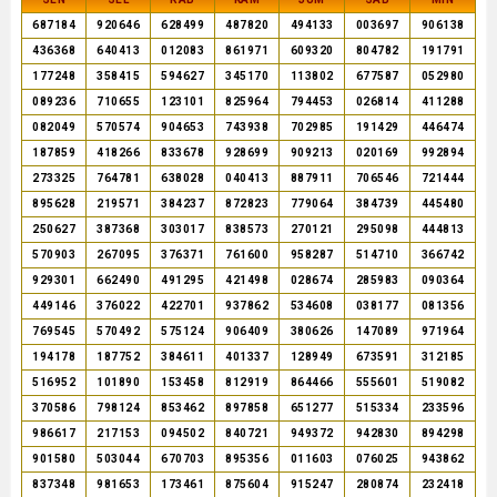
687184
920646
628499
487820
494133
003697
906138
436368
640413
012083
861971
609320
804782
191791
177248
358415
594627
345170
113802
677587
052980
089236
710655
123101
825964
794453
026814
411288
082049
570574
904653
743938
702985
191429
446474
187859
418266
833678
928699
909213
020169
992894
273325
764781
638028
040413
887911
706546
721444
895628
219571
384237
872823
779064
384739
445480
250627
387368
303017
838573
270121
295098
444813
570903
267095
376371
761600
958287
514710
366742
929301
662490
491295
421498
028674
285983
090364
449146
376022
422701
937862
534608
038177
081356
769545
570492
575124
906409
380626
147089
971964
194178
187752
384611
401337
128949
673591
312185
516952
101890
153458
812919
864466
555601
519082
370586
798124
853462
897858
651277
515334
233596
986617
217153
094502
840721
949372
942830
894298
901580
503044
670703
895356
011603
076025
943862
837348
981653
173461
875604
915247
280874
232418