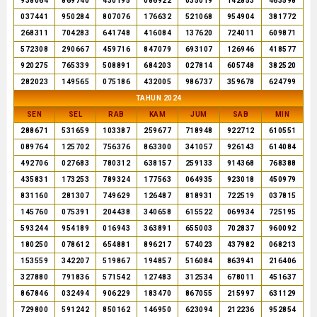
938064
869740
430195
086922
035019
142853
463598
037441
950284
807076
176632
521068
954904
381772
268311
704283
641748
416084
137620
724011
609871
572308
290667
459716
847079
693107
126946
418577
920275
765339
508891
684203
027814
605748
382520
282023
149565
075186
432005
986737
359678
624799
TAHUN 2024
SEN
SEL
RAB
KAM
JUM
SAB
MIN
288671
531659
103387
259677
718948
922712
610551
089764
125702
756376
863300
341057
926143
614084
492706
027683
780312
638157
259133
914368
768388
435831
173253
789324
177563
064935
923018
450979
831160
281307
749629
126487
818931
722519
037815
145760
075391
204438
340658
615522
069934
725195
593244
954189
016943
363891
655003
702837
960092
180250
078612
654881
896217
574023
437982
068213
153559
342207
519867
194857
516084
863941
216406
327880
791836
571542
127483
312534
678011
451637
867846
032494
906229
183470
867055
215997
631129
729800
591242
850162
146950
623094
212236
952854