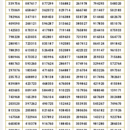
339756
087617
077299
156882
261978
794293
548320
173069
658447
362072
029714
666740
211407
502183
782966
347101
869450
316388
558728
514465
602670
409590
260121
596287
313662
385027
917830
051076
142503
070314
417989
719148
765890
234410
075933
798228
623035
452801
459630
721393
016354
564773
280951
723315
035187
192585
607412
064124
091842
788293
613052
526438
352089
422322
319147
961531
580946
073352
183996
425877
160838
259353
715686
480763
593260
017624
286971
074916
329447
572764
297076
183540
471630
364887
216704
853226
097361
235752
608892
378138
120340
299012
017496
782601
839089
423723
468350
676008
709862
421920
415084
403605
009149
584492
910225
157956
988040
139171
743968
165290
706104
468029
980353
607609
302488
203520
397262
490725
152442
553935
545267
749670
813326
205805
021634
938450
380636
936182
211926
167568
722944
537892
354020
209656
143212
922784
665838
410378
916760
188456
303965
981280
286034