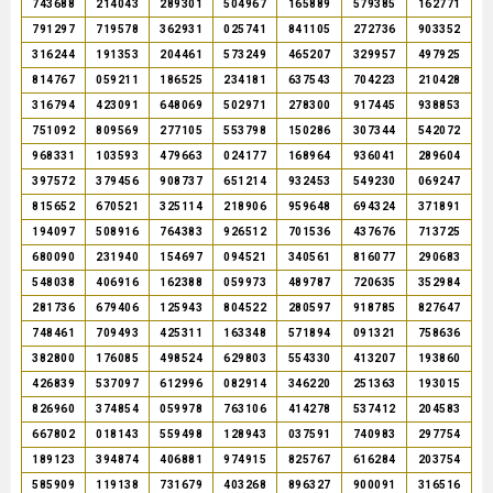
743688
214043
289301
504967
165889
579385
162771
791297
719578
362931
025741
841105
272736
903352
316244
191353
204461
573249
465207
329957
497925
814767
059211
186525
234181
637543
704223
210428
316794
423091
648069
502971
278300
917445
938853
751092
809569
277105
553798
150286
307344
542072
968331
103593
479663
024177
168964
936041
289604
397572
379456
908737
651214
932453
549230
069247
815652
670521
325114
218906
959648
694324
371891
194097
508916
764383
926512
701536
437676
713725
680090
231940
154697
094521
340561
816077
290683
548038
406916
162388
059973
489787
720635
352984
281736
679406
125943
804522
280597
918785
827647
748461
709493
425311
163348
571894
091321
758636
382800
176085
498524
629803
554330
413207
193860
426839
537097
612996
082914
346220
251363
193015
826960
374854
059978
763106
414278
537412
204583
667802
018143
559498
128943
037591
740983
297754
189123
394874
406881
974915
825767
616284
203754
585909
119138
731679
403268
896327
900091
316516